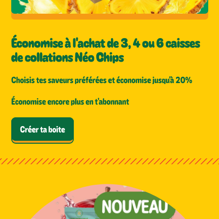
Économise à l'achat de 3, 4 ou 6 caisses
de collations Néo Chips
Choisis tes saveurs préférées et économise jusqu'à 20%
Économise encore plus en t'abonnant
Créer ta boite
B
â
t
o
n