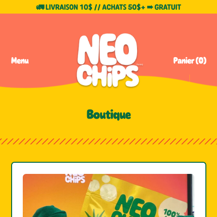
🚛 LIVRAISON 10$ // ACHATS 50$+ ➠ GRATUIT
Menu
Panier (
0
)
Articles
Boutique