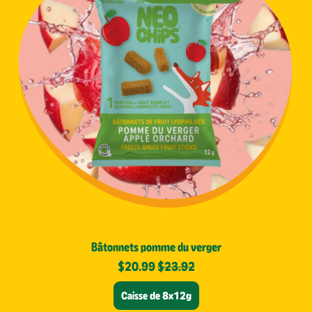
n
e
t
s
p
o
m
m
e
d
u
v
e
r
g
e
Bâtonnets pomme du verger
r
Prix de vente
$20.99
$23.92
Caisse de 8x12g