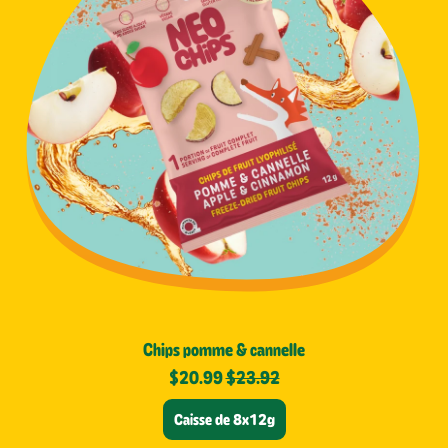
p
o
m
m
e
&
c
a
n
n
e
l
l
e
Chips pomme & cannelle
Prix de vente
$20.99
$23.92
Caisse de 8x12g