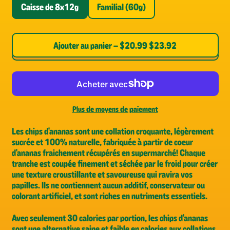
Caisse de 8x12g
Familial (60g)
Prix de vente
Ajouter au panier
–
$20.99
$23.92
Plus de moyens de paiement
Les chips d'ananas sont une collation croquante, légèrement
sucrée et 100% naturelle, fabriquée à partir de coeur
d'ananas fraichement récupérés en supermarché! Chaque
tranche est coupée finement et séchée par le froid pour créer
une texture croustillante et savoureuse qui ravira vos
papilles. Ils ne contiennent aucun additif, conservateur ou
colorant artificiel, et sont riches en nutriments essentiels.
Avec seulement 30 calories par portion, les chips d'ananas
sont une alternative saine et faible en calories aux collations