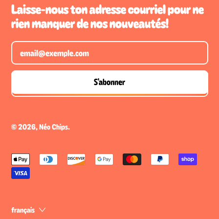
Laisse-nous ton adresse courriel pour ne
rien manquer de nos nouveautés!
Adresse e-mail
S'abonner
© 2026,
Néo Chips
.
Paiements
français
acceptés
English
Langue
français