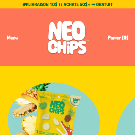
🚛 LIVRAISON 10$ // ACHATS 50$+ ➠ GRATUIT
Menu
Panier (
0
)
Articles