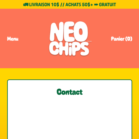
🚛 LIVRAISON 10$ // ACHATS 50$+ ➠ GRATUIT
Menu
Panier (
0
)
Articles
Contact